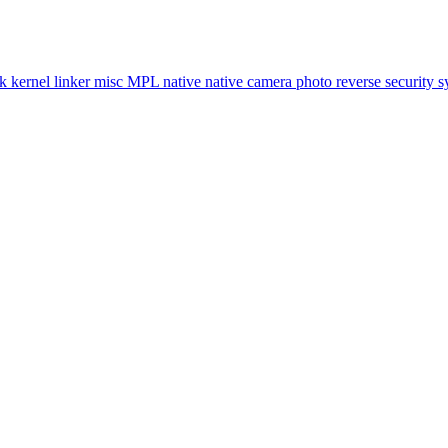
ok
kernel
linker
misc
MPL
native
native camera
photo
reverse
security
s