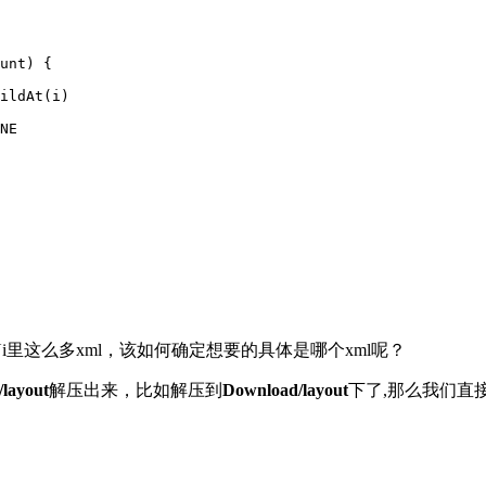
unt) {
ildAt
(i)
NE
i里这么多xml，该如何确定想要的具体是哪个xml呢？
/layout
解压出来，比如解压到
Download/layout
下了,那么我们直