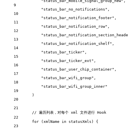
"status_bar_mobile_signal_group_new"
,
9
"status_bar_no_notifications"
,
10
"status_bar_notification_footer"
,
11
"status_bar_notification_row"
,
12
"status_bar_notification_section_heade
13
"status_bar_notification_shelf"
,
14
"status_bar_ticker"
,
15
"status_bar_ticker_ext"
,
16
"status_bar_user_chip_container"
,
17
"status_bar_wifi_group"
,
18
"status_bar_wifi_group_inner"
19
)
20
21
// 遍历列表，对每个 xml 文件进行 Hook
22
for
 (xmlName 
in
 statusXmls) {
23