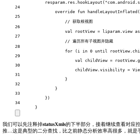
resparam.res.
hookLayout
(
"com.android.s
24
override
fun
handleLayoutInflated
(
25
// 获取根视图
26
val
 rootView 
=
 liparam.view 
as
27
// 遍历所有子视图并隐藏
28
for
 (i 
in
0
 until rootView.chi
29
val
 childView 
=
 rootView.
g
30
childView.visibility 
=
 Vie
31
}
32
}
33
})
34
}
我们可以先注释掉
statusXmls
的下半部分，接着继续查看对应控
推…这是典型的二分查找，比之前静态分析效率高很多，就是手