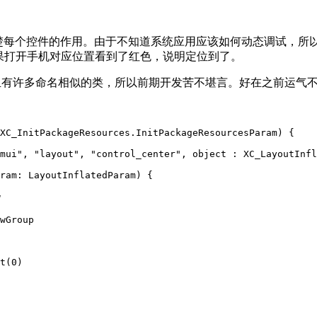
每个控件的作用。由于不知道系统应用应该如何动态调试，所以
，如果打开手机对应位置看到了红色，说明定位到了。
，而且有许多命名相似的类，所以前期开发苦不堪言。好在之前运气
XC_InitPackageResources
.InitPackageResourcesParam) {
mui"
, 
"layout"
, 
"control_center"
, 
object
 : 
XC_LayoutInfl
ram: 
LayoutInflatedParam
) {
w
wGroup
t
(
0
)