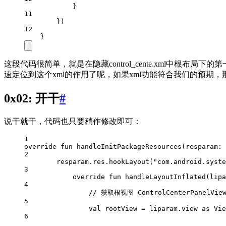
}
11
})
12
}
这段代码很简单，就是在隐藏control_cente.xml中
速定位到这个xml的作用了呢，如果xml功能符合我们的预期
0x02: 开干
#
说干就干，代码也只要稍作修改即可：
1
override
fun
handleInitPackageResources
(resparam: 
2
resparam.res.
hookLayout
(
"com.android.syste
3
override
fun
handleLayoutInflated
(lipa
4
// 获取根视图 ControlCenterPanelVie
5
val
 rootView 
=
 liparam.view 
as
 Vie
6