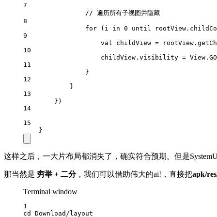
7
// 遍历所有子视图并隐藏
8
for
 (i 
in
0
 until rootView.childCo
9
val
 childView 
=
 rootView.
getCh
10
childView.visibility 
=
 View.GO
11
}
12
}
13
})
14
15
}
这样之后，一大片布局都消失了，确实符合预期。但是SystemU
那当然是
穷举 + 二分
，我们可以借助伟大的ai!，直接把
apk/res
Terminal window
1
cd
Download/layout