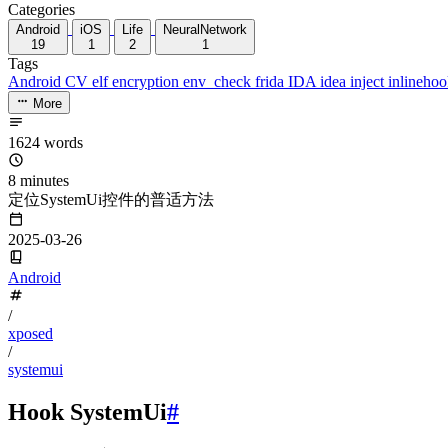
Categories
Android
iOS
Life
NeuralNetwork
19
1
2
1
Tags
Android
CV
elf
encryption
env_check
frida
IDA
idea
inject
inlineho
More
1624 words
8 minutes
定位SystemUi控件的普适方法
2025-03-26
Android
/
xposed
/
systemui
Hook SystemUi
#