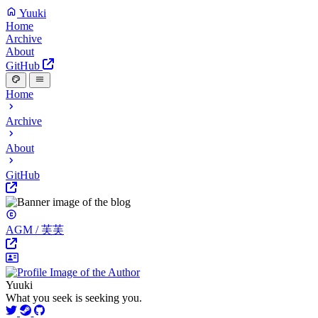
Yuuki
Home
Archive
About
GitHub
Home
Archive
About
GitHub
AGM / 芙芙
Yuuki
What you seek is seeking you.