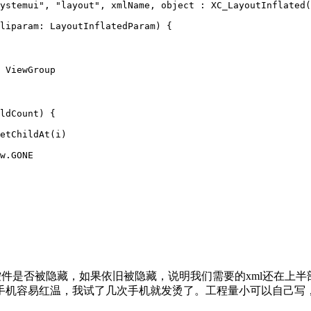
ystemui"
, 
"layout"
, xmlName, 
object
 : 
XC_LayoutInflated
(
liparam: 
LayoutInflatedParam
) {
 ViewGroup
ldCount) {
etChildAt
(i)
w.GONE
件是否被隐藏，如果依旧被隐藏，说明我们需要的xml还在上
机容易红温，我试了几次手机就发烫了。工程量小可以自己写，