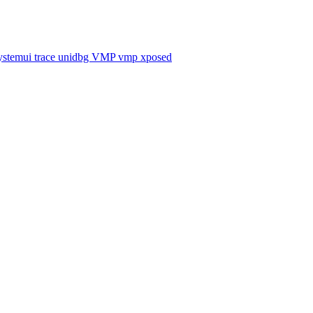
ystemui
trace
unidbg
VMP
vmp
xposed