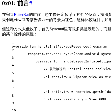
0x01: 前言
#
在完善
BetterBar
的时候，想要快速定位某个控件的位置，搞清楚
去创建view或者修改该view的背景为红色，这样比较醒目
但这种方式太低效了，首先Systemui里有很多类是没用的
的某个控件的属性：
1
override
fun
handleInitPackageResources
(resparam: 
2
resparam.res.
hookLayout
(
"com.android.syste
3
override
fun
handleLayoutInflated
(lipa
4
// 获取根视图 ControlCenterPanelVie
5
val
 rootView 
=
 liparam.view 
as
 Vie
6
7
val
 childView 
=
 rootView.
getChildA
8
childView.visibility 
=
 View.GONE
9
10